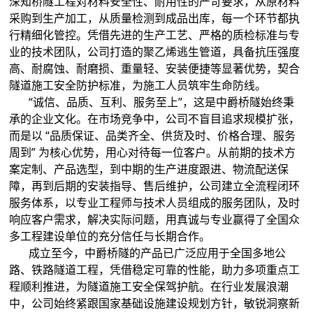
深知桥隧工程对材料安全性、耐用性的严苛要求，从原材料
采购到生产加工，从质量检测到成品出库，每一个环节都执
行精细化管控。凭借先进的生产工艺、严格的质检标准与专
业的技术团队，公司打造的聚乙烯逃生管道，具备抗压强度
高、耐腐蚀、耐磨损、重量轻、安装便捷等显著优势，契合
隧道施工安全防护标准，为施工人员筑牢生命防线。
“诚信、品质、互利、服务至上”，这是中爵桥隧始终秉
承的企业文化。在市场竞争中，公司不盲目追求规模扩张，
而是以 “品质保证、品类齐全、供货及时、价格合理、服务
周到” 为核心优势，用心对待每一位客户。从前期的技术方
案定制、产品选型，到中期的生产进度跟进、物流配送保
障，再到后期的安装指导、售后维护，公司建立全流程闭环
服务体系，以专业工程师与技术人员组成的服务团队，及时
响应客户需求，解决实际问题，用真诚与专业赢得了全国众
多工程建设单位的充分信任与长期合作。
成立至今，中爵桥隧的产品已广泛应用于全国多地公
路、铁路隧道工程，凭借稳定可靠的性能，助力多项重点工
程顺利推进，为隧道施工安全保驾护航。在行业发展浪潮
中，公司始终紧跟国家基础设施建设规划方针，敏锐洞察新