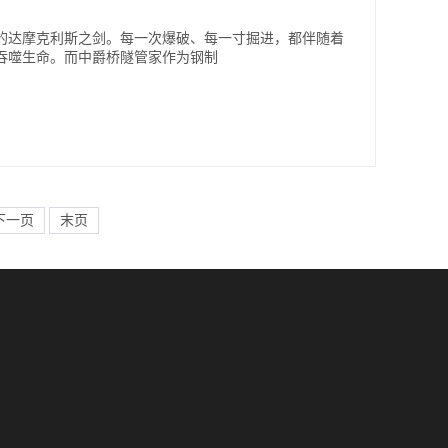
的达摩克利斯之剑。每一次爆破、每一寸掘进，都伴随着
吞噬生命。而中爵桥隧管家作为钢制
下一页
末页