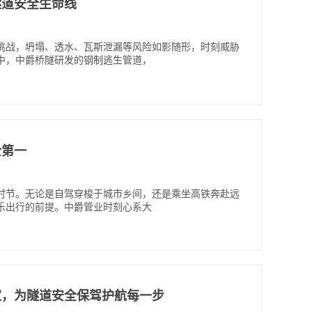
道安全生命线​
挑战，坍塌、透水、瓦斯泄漏等风险如影随形，时刻威胁
中，中爵桥隧研发的钢制逃生管道，
第一​
时节。无论是自驾穿梭于城市乡间，还是乘坐高铁奔赴远
乐出行的前提。中爵管业时刻心系大
家，为隧道安全保驾护航每一步