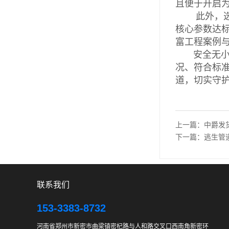
且便于开启
此外，选型
核心参数达标
富工程案例
安全无小事
况、符合标
道，切实守
上一篇：
中爵发
下一篇：
逃生管
联系我们
153-3383-8732
河南省郑州市新密市曲梁镇密杞路与人和路交叉口西南角新密环