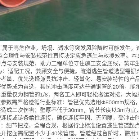
于高危作业，坍塌、透水等突发风险随时可能发生，逃
选型合理性与安装规范性直接决定应急逃生与救援效率。本
要点与安装规范，助力工程单位守住施工安全底线，筑牢
适配工况，兼顾安全与便捷。隧道逃生管道选型需摒弃“
合考量，优先选择兼具抗冲击、轻量化、易安装特性的产
著优势成为首选，其抗冲击强度可达普通钢管的20倍，能
重量仅为钢管的1/8，两名工人即可轻松搬运对接，大幅
数需严格遵循行业标准：管径优先选用Φ800mm规格
造成二次伤害；壁厚不低于30mm，管节长度以3m为
硬连接或链条柔性连接，确保连接牢固、无间隙，受冲击
细节把控，全程合规。根据行业标准
设置
逃生管道起
开挖面需配置不少于40米管道。管道经过台阶时，需用1