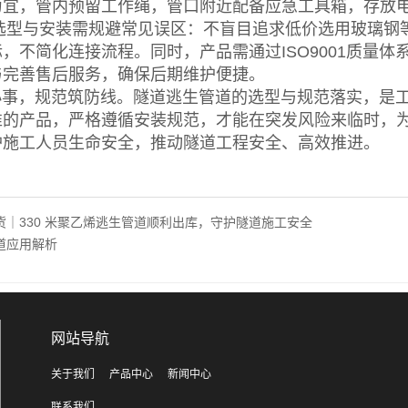
为宜，管内预留工作绳，管口附近配备应急工具箱，存放
与安装需规避常见误区：不盲目追求低价选用玻璃钢等
，不简化连接流程。同时，产品需通过ISO9001质量
与完善售后服务，确保后期维护便捷。
，规范筑防线。隧道逃生管道的选型与规范落实，是工
准的产品，严格遵循安装规范，才能在突发风险来临时，
护施工人员生命安全，推动隧道工程安全、高效推进。
货｜330 米聚乙烯逃生管道顺利出库，守护隧道施工安全
道应用解析
网站导航
关于我们
产品中心
新闻中心
联系我们