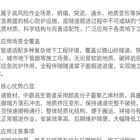
于高风险作业场景，坍塌、突泥、涌水、地质变形等突
应急救援的核心防护设施，是隧道掘进过程中不可或缺的“
优质材质、科学结构与完善适配性，广泛应用于各类地下
应用场景全覆盖
道适配多种复杂地下工程环境，覆盖公路山岭隧道、铁
进、城市地下管廊等施工场景。无论是软岩地质、破碎岩
挥应急防护作用，全程伴随隧道掌子面掘进进度，实现施
求。
核心优势凸显
管材，中爵逃生管道采用超高分子量聚乙烯材质，具备
抵御塌方落石冲击、地质挤压变形，保持通道完整不破损
人员快速顺畅通行；整体轻质化结构，便于搬运、拼接与
扰正常掘进作业，安装效率高、后期维护简便，大幅降低
应用注意事项