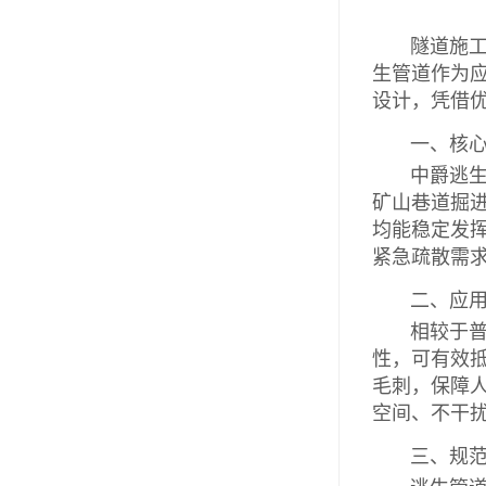
隧道施工属
生管道作为
设计，凭借
一、核心
中爵逃生管
矿山巷道掘
均能稳定发
紧急疏散需
二、应用
相较于普通
性，可有效
毛刺，保障
空间、不干
三、规范