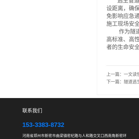
逃生管道的
设距离，确
免影响应急
施工现场安
作为隧道施
高标准、高
者的生命安
上一篇：
一文读
下一篇：
隧道逃
联系我们
153-3383-8732
河南省郑州市新密市曲梁镇密杞路与人和路交叉口西南角新密环